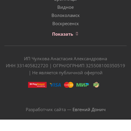
Видное
Волоколамск
Воскресенск
Показать
ИП Чулкова Анастасия Александровна
ИНН 331405822720 | ОГРН/ОГРНИП 325508100350519
| Не является публичной офертой
Разработчик сайта —
Евгений Донич