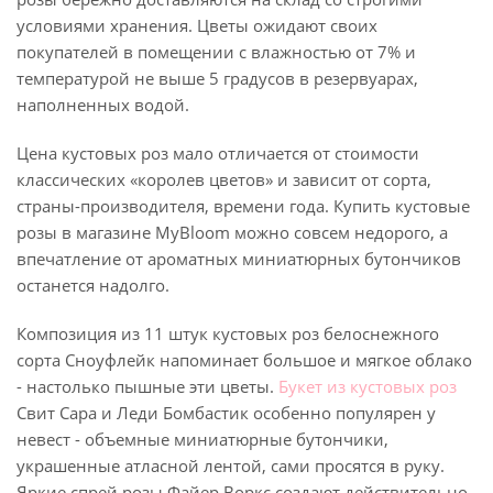
условиями хранения. Цветы ожидают своих
покупателей в помещении с влажностью от 7% и
температурой не выше 5 градусов в резервуарах,
наполненных водой.
Цена кустовых роз мало отличается от стоимости
классических «королев цветов» и зависит от сорта,
страны-производителя, времени года. Купить кустовые
розы в магазине MyBloom можно совсем недорого, а
впечатление от ароматных миниатюрных бутончиков
останется надолго.
Композиция из 11 штук кустовых роз белоснежного
сорта Сноуфлейк напоминает большое и мягкое облако
- настолько пышные эти цветы.
Букет из кустовых роз
Свит Сара и Леди Бомбастик особенно популярен у
невест - объемные миниатюрные бутончики,
украшенные атласной лентой, сами просятся в руку.
Яркие спрей розы Файер Воркс создают действительно