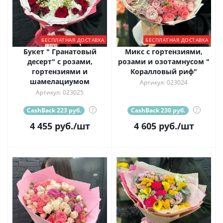
БЕСПЛАТНАЯ ДОСТАВКА
БЕСПЛАТНАЯ ДОСТАВКА
Букет " Гранатовый
Микс с гортензиями,
десерт" с розами,
розами и озотамнусом "
гортензиями и
Коралловый риф"
шамелациумом
Артикул: 023024
Артикул: 023025
CashBack 223 руб.
?
CashBack 230 руб.
?
4 455
руб.
/шт
4 605
руб.
/шт