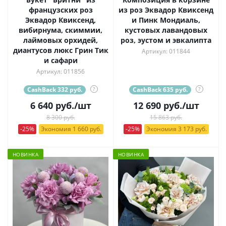
французских роз
из роз Эквадор Квиксенд
Эквадор Квиксенд,
и Пинк Мондиаль,
вибирнума, скиммии,
кустовых лавандовых
лаймовых орхидей,
роз, эустом и эвкалипта
диантусов люкс Грин Тик
Артикул: 011844
и сафари
Артикул: 011856
CashBack 332 руб.
?
CashBack 635 руб.
?
6 640
руб.
/шт
12 690
руб.
/шт
8 300 руб.
15 863 руб.
-25%
Экономия 1 660 руб.
-25%
Экономия 3 173 руб.
НОВИНКА
НОВИНКА