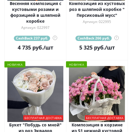
Весенняя композиция с
Композиция из кустовых
кустовыми розами и
роз в шляпной коробке "
форзицией в шляпной
Персиковый мусс"
коробке
Артикул: 022995
Артикул: 022997
CashBack 237 руб.
?
CashBack 266 руб.
?
4 735
руб.
/шт
5 325
руб.
/шт
НОВИНКА
НОВИНКА
БЕСПЛАТНАЯ ДОСТАВКА
БЕСПЛАТНАЯ ДОСТАВКА
Букет "Побудь со мной"
Композиция в корзине
из роз Эквадор
из 51 нежной кустовой