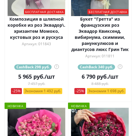
БЕСПЛАТНАЯ ДОСТАВКА
БЕСПЛАТНАЯ ДОСТАВКА
Композиция в шляпной
Букет "Гретта" из
коробке из роз Эквадор\.
французских роз
хризантем Момоко,
Эквадор Квиксенд,
кустовых роз и рускуса
вибирнума, скиммии,
ранункулюсов и
Артикул: 011843
диантусов люкс Грин Тик
Артикул: 011811
CashBack 298 руб.
?
CashBack 340 руб.
?
5 965
руб.
/шт
6 790
руб.
/шт
7 457 руб.
8 488 руб.
-25%
Экономия 1 492 руб.
-25%
Экономия 1 698 руб.
НОВИНКА
НОВИНКА