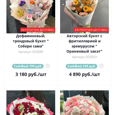
БЕСПЛАТНАЯ ДОСТАВКА
БЕСПЛАТНАЯ ДОСТАВКА
Дофаминовый,
Авторский букет с
трендовый букет "
фритиллярией и
Собери сама"
эремурусом "
Оранжевый закат"
Артикул: 023089
Артикул: 023033
CashBack 159 руб.
?
CashBack 245 руб.
?
3 180
руб.
/шт
4 890
руб.
/шт