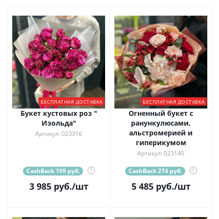
БЕСПЛАТНАЯ ДОСТАВКА
БЕСПЛАТНАЯ ДОСТАВКА
Букет кустовых роз "
Огненный букет с
Изольда"
ранункулюсами,
альстромерией и
Артикул: 023316
гиперикумом
Артикул: 023140
CashBack 199 руб.
?
CashBack 274 руб.
?
3 985
руб.
/шт
5 485
руб.
/шт