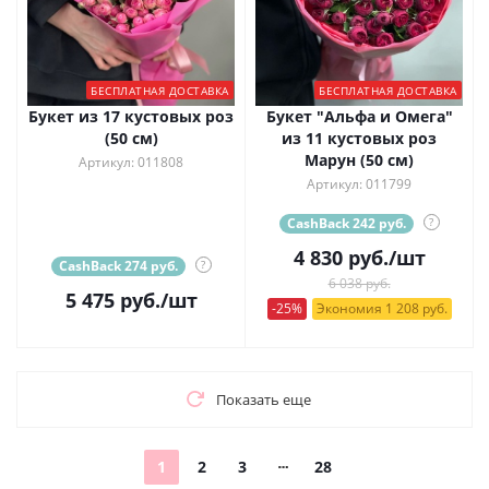
БЕСПЛАТНАЯ ДОСТАВКА
БЕСПЛАТНАЯ ДОСТАВКА
Букет из 17 кустовых роз
Букет "Альфа и Омега"
(50 см)
из 11 кустовых роз
Марун (50 см)
Артикул: 011808
Артикул: 011799
CashBack 242 руб.
?
4 830
руб.
/шт
CashBack 274 руб.
?
6 038 руб.
5 475
руб.
/шт
-25%
Экономия 1 208 руб.
Показать еще
1
2
3
28