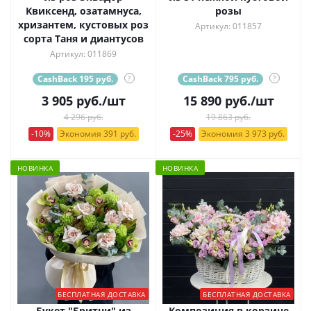
Квиксенд, озатамнуса,
розы
хризантем, кустовых роз
Артикул: 011857
сорта Таня и диантусов
Артикул: 011869
CashBack 195 руб.
?
CashBack 795 руб.
?
3 905
руб.
/шт
15 890
руб.
/шт
4 296 руб.
19 863 руб.
-10%
Экономия 391 руб.
-25%
Экономия 3 973 руб.
НОВИНКА
НОВИНКА
БЕСПЛАТНАЯ ДОСТАВКА
БЕСПЛАТНАЯ ДОСТАВКА
Букет "Бритни" из
Композиция в корзине