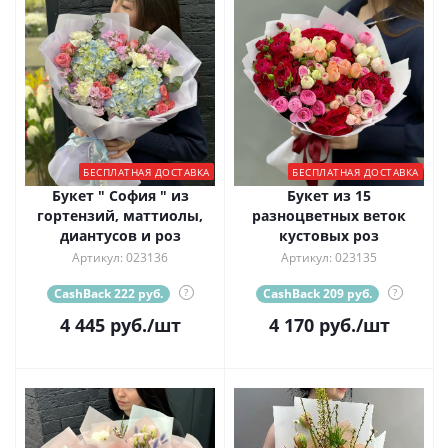
БЕСПЛАТНАЯ ДОСТАВКА
БЕСПЛАТНАЯ ДОСТАВКА
Букет " София " из
Букет из 15
гортензий, маттиолы,
разноцветных веток
диантусов и роз
кустовых роз
Артикул: 023136
Артикул: 023135
CashBack 222 руб.
?
CashBack 209 руб.
?
4 445
руб.
/шт
4 170
руб.
/шт