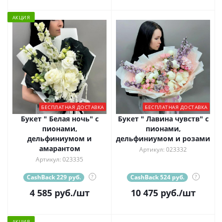
АКЦИЯ
БЕСПЛАТНАЯ ДОСТАВКА
БЕСПЛАТНАЯ ДОСТАВКА
Букет " Белая ночь" с
Букет " Лавина чувств" с
пионами,
пионами,
дельфиниумом и
дельфиниумом и розами
амарантом
Артикул: 023332
Артикул: 023335
CashBack 229 руб.
?
CashBack 524 руб.
?
4 585
руб.
/шт
10 475
руб.
/шт
АКЦИЯ