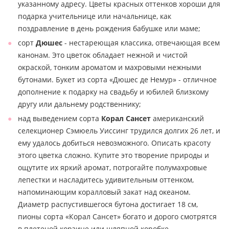
указанному адресу. Цветы красных оттенков хороши для
подарка учительнице или начальнице, как
поздравление в день рождения бабушке или маме;
сорт
Дюшес
- нестареющая классика, отвечающая всем
канонам. Это цветок обладает нежной и чистой
окраской, тонким ароматом и махровыми нежными
бутонами. Букет из сорта «Дюшес де Немур» - отличное
дополнение к подарку на свадьбу и юбилей близкому
другу или дальнему родственнику;
над выведением сорта
Корал Сансет
американский
селекционер Сэмюель Уиссинг трудился долгих 26 лет, и
ему удалось добиться невозможного. Описать красоту
этого цветка сложно. Купите это творение природы и
ощутите их яркий аромат, потрогайте полумахровые
лепестки и насладитесь удивительным оттенком,
напоминающим коралловый закат над океаном.
Диаметр распустившегося бутона достигает 18 см,
пионы сорта «Корал Сансет» богато и дорого смотрятся
в плетеной корзине или шляпной коробке.