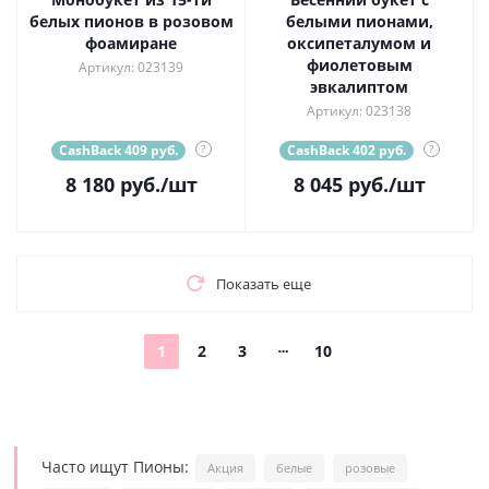
белых пионов в розовом
белыми пионами,
фоамиране
оксипеталумом и
фиолетовым
Артикул: 023139
эвкалиптом
Артикул: 023138
CashBack 409 руб.
?
CashBack 402 руб.
?
8 180
руб.
/шт
8 045
руб.
/шт
Показать еще
1
2
3
10
Часто ищут Пионы:
Акция
белые
розовые