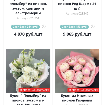
пломбир" из пионов,
пионов Ред Шарм ( 21
эустом, сантини и
шт)
альстромерий
Артикул: 023349
Артикул: 023351
CashBack 244 руб.
?
CashBack 453 руб.
?
4 870
руб.
/шт
9 065
руб.
/шт
БЕСПЛАТНАЯ ДОСТАВКА
БЕСПЛАТНАЯ ДОСТАВКА
Букет " Пломбир" из
Букет из 9 нежных
пионов, эустомы и
пионов Гардения
дельфиниума