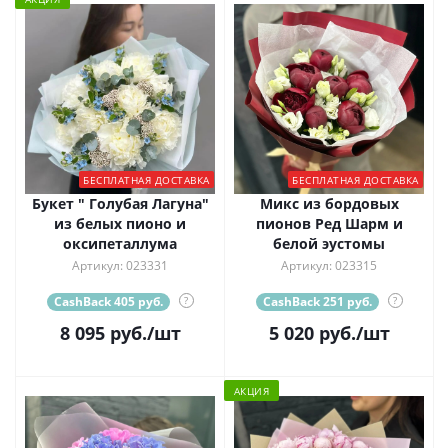
БЕСПЛАТНАЯ ДОСТАВКА
БЕСПЛАТНАЯ ДОСТАВКА
Букет " Голубая Лагуна"
Микс из бордовых
из белых пионо и
пионов Ред Шарм и
оксипеталлума
белой эустомы
Артикул: 023331
Артикул: 023315
CashBack 405 руб.
?
CashBack 251 руб.
?
8 095
руб.
/шт
5 020
руб.
/шт
АКЦИЯ