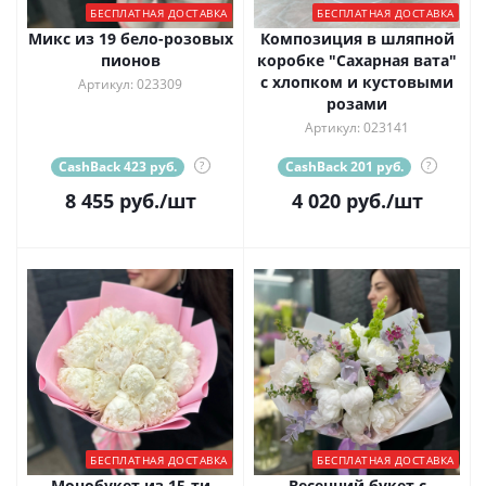
БЕСПЛАТНАЯ ДОСТАВКА
БЕСПЛАТНАЯ ДОСТАВКА
Микс из 19 бело-розовых
Композиция в шляпной
пионов
коробке "Сахарная вата"
с хлопком и кустовыми
Артикул: 023309
розами
Артикул: 023141
CashBack 423 руб.
?
CashBack 201 руб.
?
8 455
руб.
/шт
4 020
руб.
/шт
БЕСПЛАТНАЯ ДОСТАВКА
БЕСПЛАТНАЯ ДОСТАВКА
Монобукет из 15-ти
Весенний букет с