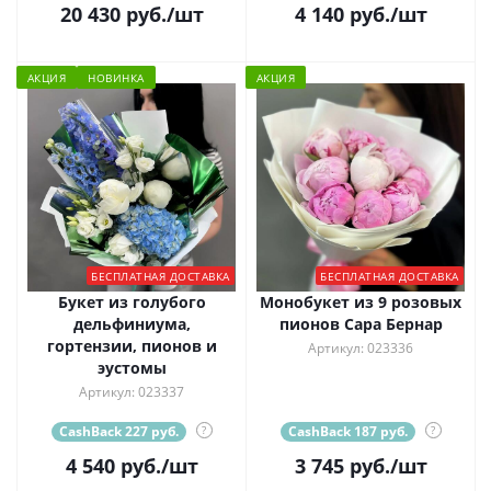
20 430
руб.
/шт
4 140
руб.
/шт
АКЦИЯ
НОВИНКА
АКЦИЯ
БЕСПЛАТНАЯ ДОСТАВКА
БЕСПЛАТНАЯ ДОСТАВКА
Букет из голубого
Монобукет из 9 розовых
дельфиниума,
пионов Сара Бернар
гортензии, пионов и
Артикул: 023336
эустомы
Артикул: 023337
CashBack 227 руб.
?
CashBack 187 руб.
?
4 540
руб.
/шт
3 745
руб.
/шт