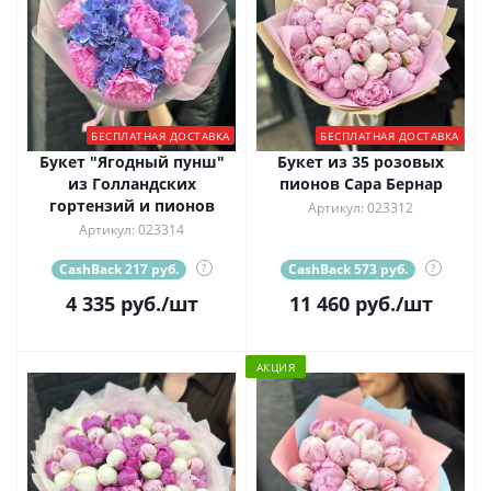
БЕСПЛАТНАЯ ДОСТАВКА
БЕСПЛАТНАЯ ДОСТАВКА
Букет "Ягодный пунш"
Букет из 35 розовых
из Голландских
пионов Сара Бернар
гортензий и пионов
Артикул: 023312
Артикул: 023314
CashBack 217 руб.
?
CashBack 573 руб.
?
4 335
руб.
/шт
11 460
руб.
/шт
АКЦИЯ