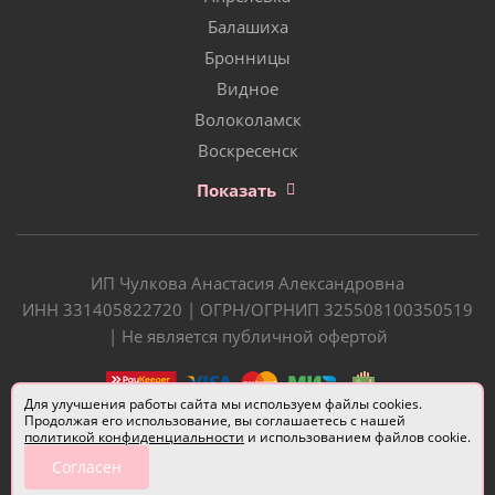
Балашиха
Бронницы
Видное
Волоколамск
Воскресенск
Показать
ИП Чулкова Анастасия Александровна
ИНН 331405822720 | ОГРН/ОГРНИП 325508100350519
| Не является публичной офертой
Для улучшения работы сайта мы используем файлы cookies.
Продолжая его использование, вы соглашаетесь с нашей
политикой конфиденциальности
и использованием файлов cookie.
Согласен
Разработчик сайта —
Евгений Донич