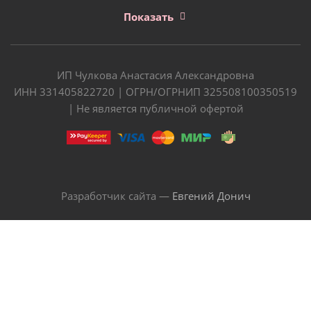
Показать
ИП Чулкова Анастасия Александровна
ИНН 331405822720 | ОГРН/ОГРНИП 325508100350519
| Не является публичной офертой
Разработчик сайта —
Евгений Донич