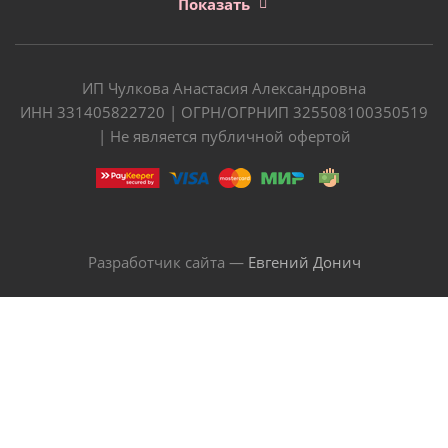
Показать
ИП Чулкова Анастасия Александровна
ИНН 331405822720 | ОГРН/ОГРНИП 325508100350519
| Не является публичной офертой
Разработчик сайта —
Евгений Донич