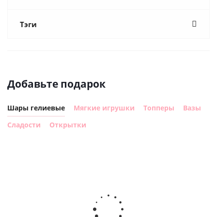
Тэги
Добавьте подарок
Шары гелиевые
Мягкие игрушки
Топперы
Вазы
Сладости
Открытки
Шар с
Шар круг,
днем
счастливого
рождения,