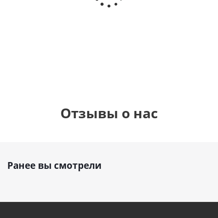
Сердце розовое
дня
с
фольгированный
рождения
бабочками
шар с гелием (45
(45см)
см)
900
руб.
895
руб.
900
руб.
Отзывы о нас
Ранее вы смотрели