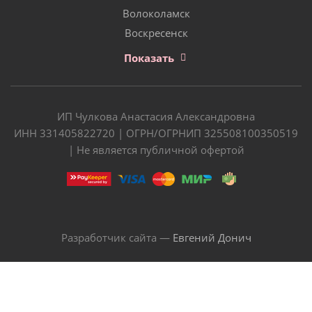
Волоколамск
Воскресенск
Показать
ИП Чулкова Анастасия Александровна
ИНН 331405822720 | ОГРН/ОГРНИП 325508100350519
| Не является публичной офертой
Разработчик сайта —
Евгений Донич