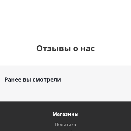
см)
1 330
895
1
руб.
895
руб.
руб.
Отзывы о нас
Ранее вы смотрели
Магазины
Политика