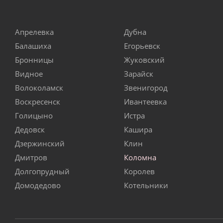
Апрелевка
Дубна
Балашиха
Егорьевск
Бронницы
Жуковский
Видное
Зарайск
Волоколамск
Звенигород
Воскресенск
Ивантеевка
Голицыно
Истра
Дедовск
Кашира
Дзержинский
Клин
Дмитров
Коломна
Долгопрудный
Королев
Домодедово
Котельники