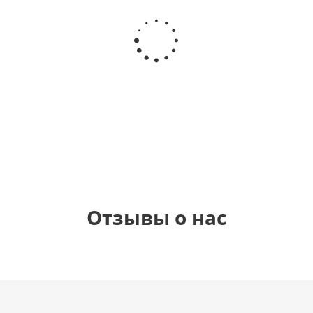
Шар
Шар
Шар
Шар
сердце,
сердце I
гелиевый
Звезда - С
моя
love you
цифра 1
днем
любовь
(45 см)
(40х102
рождения
см)
(45 см)
1 330
895
895
895
руб.
руб.
руб.
руб.
Отзывы о нас