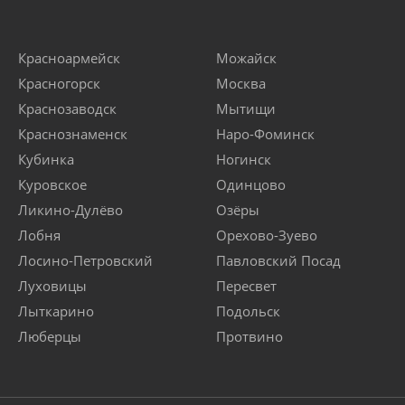
Красноармейск
Можайск
Красногорск
Москва
Краснозаводск
Мытищи
Краснознаменск
Наро-Фоминск
Кубинка
Ногинск
Куровское
Одинцово
Ликино-Дулёво
Озёры
Лобня
Орехово-Зуево
Лосино-Петровский
Павловский Посад
Луховицы
Пересвет
Лыткарино
Подольск
Люберцы
Протвино