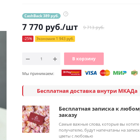
?
CashBack 389 руб.
7 770
руб.
/шт
9 713 руб.
-25%
Экономия 1 943 руб.
В корзину
Мы принимаем:
Бесплатная доставка внутри МКАДа
Бесплатная записка к любом
заказу
Самые важные слова, которые вы хотите
получателю, будут напечатаны на записк
цветы с любовью