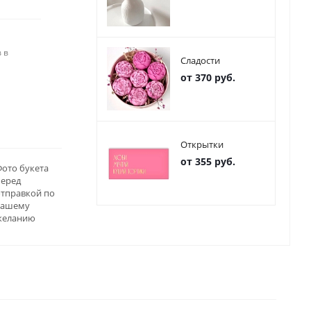
 в
Сладости
от 370 руб.
Открытки
от 355 руб.
ото букета
перед
отправкой по
вашему
желанию