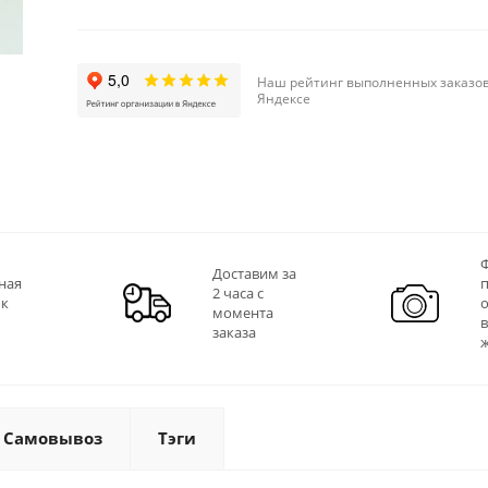
Наш рейтинг выполненных заказов
Яндексе
Ф
Доставим за
ная
2 часа с
 к
момента
заказа
Самовывоз
Тэги