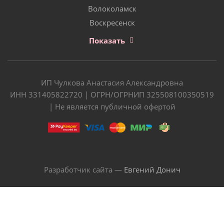
Волоколамск
Воскресенск
Показать
ИП Чулкова Анастасия Александровна
ИНН 331405822720 | ОГРН/ОГРНИП 325508100350519
| Не является публичной офертой
Разработчик сайта —
Евгений Донич