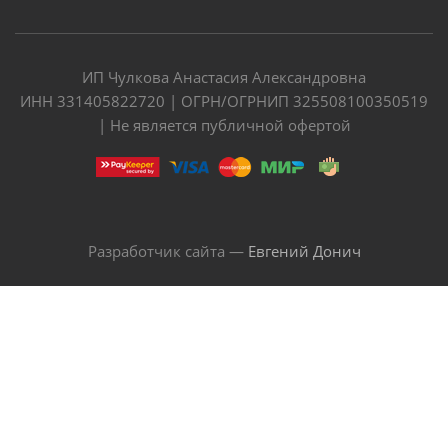
ИП Чулкова Анастасия Александровна
ИНН 331405822720 | ОГРН/ОГРНИП 325508100350519
| Не является публичной офертой
Разработчик сайта —
Евгений Донич